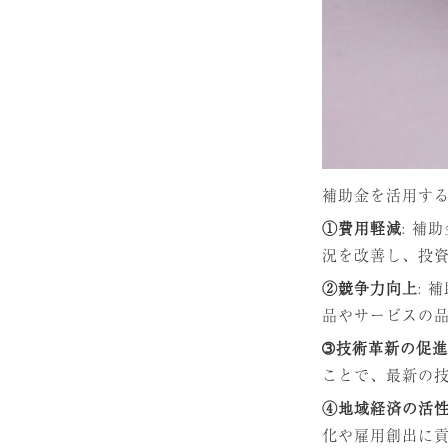
補助金を活用す
①費用軽減
: 
況を改善し、投
②競争力向上
:
品やサービスの
➂技術革新の促進
ことで、最新の
④地域経済の活
化や雇用創出に