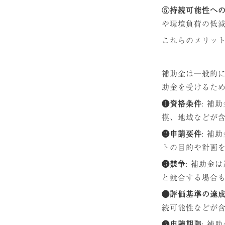
⑤持続可能性へ
や環境負荷の低
これらのメリッ
補助金は一般的
助金を受けるた
❶資格条件
: 
模、地域などが
❷申請要件
: 
トの目的や計画
❸競争
: 補助
と競合する場合
❹評価基準の達
続可能性などが
❺申請期限
: 