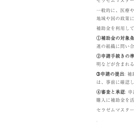
セラゼムマスタ
一般的に、医療
地域や国の政策
補助金を利用し
①補助金の対象
連の組織に問い
②申請手続きの
明などが含まれ
➂申請の提出
: 
は、事前に確認
④審査と承認
:
購入に補助金を
セラゼムマスタ